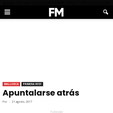
google.com, pub-9430332090173669, DIRECT, f08c47fec0942fa0
MALLORCA
PRIMERA RFEF
Apuntalarse atrás
Por
-
21 agosto, 2017
Publicidad