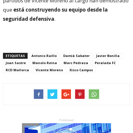
partidos de Vicente Moreno al cargo han demostrado
que
está construyendo su equipo desde la
seguridad defensiva
.
ETIQUETAS
Antonio Raíllo
Damià Sabater
Javier Bonilla
Joan Sastre
Manolo Reina
Marc Pedraza
Peralada FC
RCD Mallorca
Vicente Moreno
Xisco Campos
Publicidad