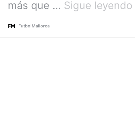
H
más que …
Sigue leyendo
c
E
p
FutbolMallorca
d
M