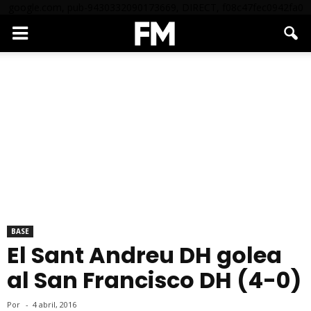
google.com, pub-9430332090173669, DIRECT, f08c47fec0942fa0
BASE
El Sant Andreu DH golea
al San Francisco DH (4-0)
Por
-
4 abril, 2016