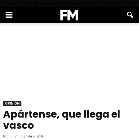
google.com, pub-9430332090173669, DIRECT, f08c47fec0942fa0
OPINIÓN
Apártense, que llega el
vasco
Por
-
7 diciembre, 2016