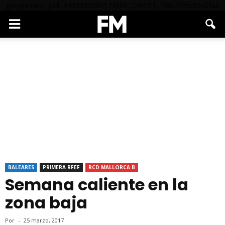
google.com, pub-9430332090173669, DIRECT, f08c47fec0942fa0
BALEARES
PRIMERA RFEF
RCD MALLORCA B
Semana caliente en la
zona baja
Por
-
25 marzo, 2017