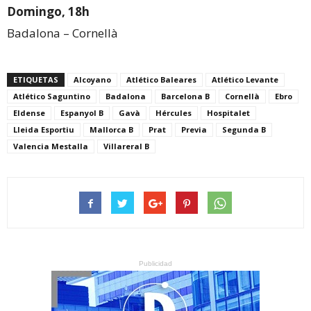
Domingo, 18h
Badalona – Cornellà
ETIQUETAS
Alcoyano
Atlético Baleares
Atlético Levante
Atlético Saguntino
Badalona
Barcelona B
Cornellà
Ebro
Eldense
Espanyol B
Gavà
Hércules
Hospitalet
Lleida Esportiu
Mallorca B
Prat
Previa
Segunda B
Valencia Mestalla
Villareral B
Publicidad