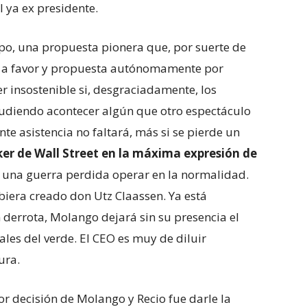
l ya ex presidente.
empo, una propuesta pionera que, por suerte de
o a favor y propuesta autónomamente por
 insostenible si, desgraciadamente, los
udiendo acontecer algún que otro espectáculo
te asistencia no faltará, más si se pierde un
oker de Wall Street en la máxima expresión de
 una guerra perdida operar en la normalidad.
biera creado don Utz Claassen. Ya está
derrota, Molango dejará sin su presencia el
les del verde. El CEO es muy de diluir
ura.
or decisión de Molango y Recio fue darle la