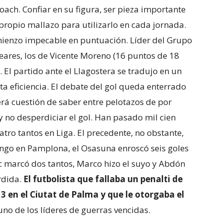
ach. Confiar en su figura, ser pieza importante
u propio mallazo para utilizarlo en cada jornada.
comienzo impecable en puntuación. Líder del Grupo
leares, los de Vicente Moreno (16 puntos de 18
El partido ante el Llagostera se tradujo en un
ta eficiencia. El debate del gol queda enterrado
erá cuestión de saber entre pelotazos de por
 y no desperdiciar el gol. Han pasado mil cien
tro tantos en Liga. El precedente, no obstante,
ngo en Pamplona, el Osasuna enroscó seis goles
c marcó dos tantos, Marco hizo el suyo y Abdón
rdida.
El futbolista que fallaba un penalti de
en el Ciutat de Palma y que le otorgaba el
 uno de los líderes de guerras vencidas.