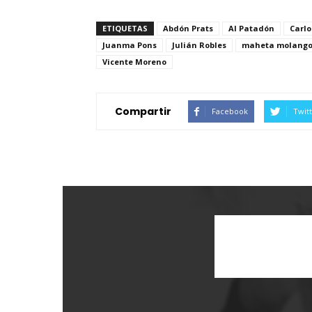
ETIQUETAS
Abdón Prats
Al Patadón
Carlo
Juanma Pons
Julián Robles
maheta molang
Vicente Moreno
Compartir
Facebook
Twit