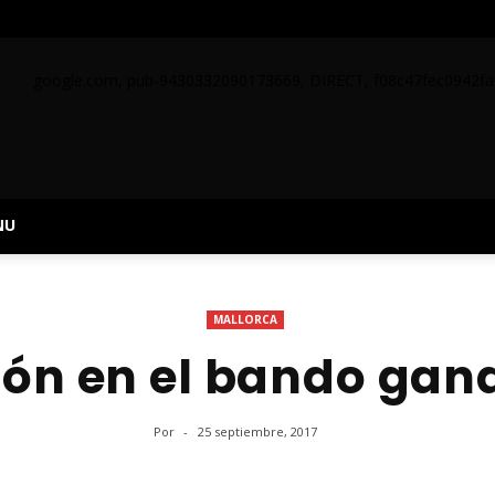
google.com, pub-9430332090173669, DIRECT, f08c47fec0942fa
NU
MALLORCA
ón en el bando gan
Por
-
25 septiembre, 2017