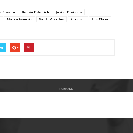
s Suerda
Damià Estelrich
Javier Olaizola
o
Marco Asensio
Santi Miralles
Scepovic
Utz Claas
ter
Publicidad