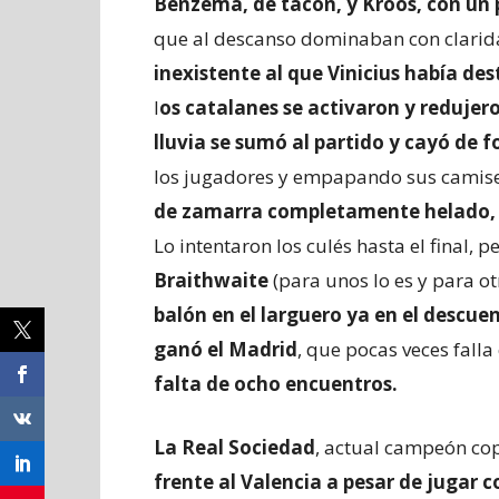
Benzema, de tacón, y Kroos, con un 
que al descanso dominaban con clarid
inexistente al que Vinicius había de
l
os catalanes se activaron y redujer
lluvia se sumó al partido y cayó de 
los jugadores y empapando sus camis
de zamarra completamente helado, t
Lo intentaron los culés hasta el final, p
Braithwaite
(para unos lo es y para ot
balón en el larguero ya en el descue
ganó el Madrid
, que pocas veces falla
falta de ocho encuentros.
La Real Sociedad
, actual campeón co
frente al Valencia a pesar de jugar