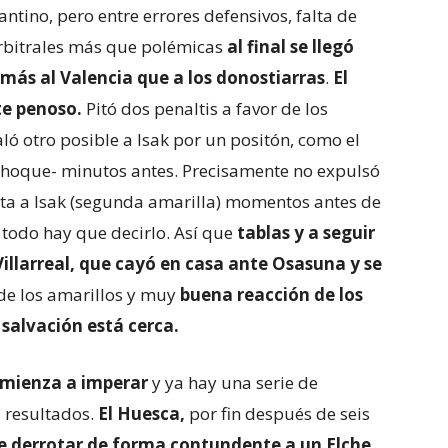
ntino, pero entre errores defensivos, falta de
arbitrales más que polémicas
al final se llegó
más al Valencia que a los donostiarras
.
El
te penoso.
Pitó dos penaltis a favor de los
ló otro posible a Isak por un positón, como el
 choque- minutos antes. Precisamente no expulsó
alta a Isak (segunda amarilla) momentos antes de
 todo hay que decirlo. Así que
tablas y a seguir
 Villarreal, que cayó en casa ante Osasuna y se
 de los amarillos y muy
buena reacción de los
 salvación está cerca.
omienza a imperar
y ya hay una serie de
 resultados.
El Huesca,
por fin después de seis
de derrotar de forma contundente a un Elche