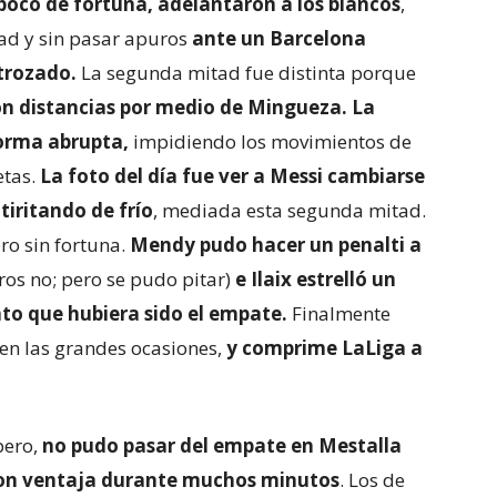
poco de fortuna, adelantaron a los blancos
,
ad y sin pasar apuros
ante un Barcelona
strozado.
La segunda mitad fue distinta porque
on distancias por medio de Mingueza. La
forma abrupta,
impidiendo los movimientos de
etas.
La foto del día fue ver a Messi cambiarse
iritando de frío
, mediada esta segunda mitad.
ero sin fortuna.
Mendy pudo hacer un penalti a
ros no; pero se pudo pitar)
e Ilaix estrelló un
nto que hubiera sido el empate.
Finalmente
 en las grandes ocasiones,
y comprime LaLiga a
pero,
no pudo pasar del empate en Mestalla
 con ventaja durante muchos minutos
. Los de