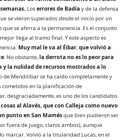
s semanas.
Los
errores de Badía
y de la defensa
 que se vieron superados desde el inicio por un
que se aferra a la permanencia. Es el conjunto
jor llega al tramo final. Y este aspecto es
anencia.
Muy mal le va al Éibar
,
que volvió a
te
. No obstante,
la derrota no es lo peor para
a y la nulidad de recursos mostrados a lo
o de Mendilíbar se ha caído completamente y
 cometidos en la planificación de
ar, desgraciadamente, es uno de los candidatos
s cosas al Alavés, que con Calleja como nuevo
r un punto en San Mamés
que bien pudieron ser
 por fuera de juego, claros ambos), aunque
do marcar. Volvió a la titularidad Lucas, en el