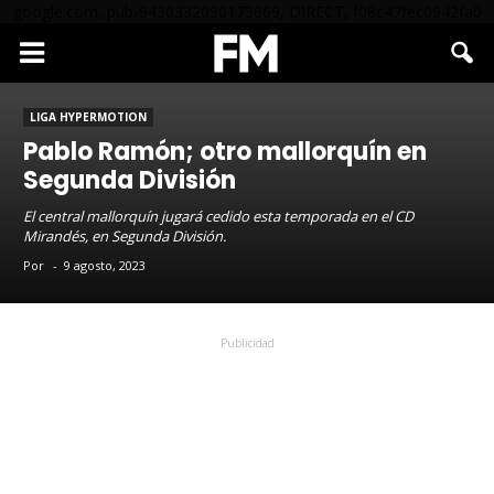
google.com, pub-9430332090173669, DIRECT, f08c47fec0942fa0
LIGA HYPERMOTION
Pablo Ramón; otro mallorquín en
Segunda División
El central mallorquín jugará cedido esta temporada en el CD
Mirandés, en Segunda División.
Por
-
9 agosto, 2023
Publicidad