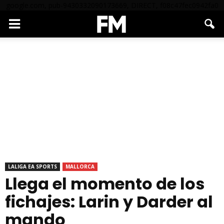
google.com, pub-9430332090173669, DIRECT, f08c47fec0942fa0
LALIGA EA SPORTS
MALLORCA
Llega el momento de los
fichajes: Larin y Darder al
mando