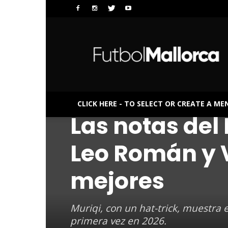
FutbolMallorca
CLICK HERE - TO SELECT OR CREATE A ME
LALIGA EA SPORTS
MALLORCA
Las notas del 
Leo Román y V
mejores
Muriqi, con un hat-trick, muestra 
primera vez en 2026.