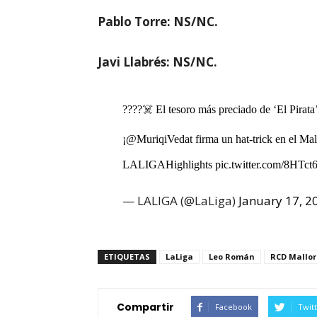
Pablo Torre: NS/NC.
Javi Llabrés: NS/NC.
????‍☠️ El tesoro más preciado de ‘El Pirata’
¡
@MuriqiVedat
firma un hat-trick en el Mal
LALIGAHighlights
pic.twitter.com/8HTct
— LALIGA (@LaLiga)
January 17, 2
ETIQUETAS
LaLiga
Leo Román
RCD Mallor
Compartir
Facebook
Twit