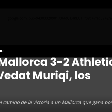
google.com, pub-9430332090173669, DIRECT, f08c47fec0942fa
NU
Mallorca 3-2 Athleti
edat Muriqi, los
el camino de la victoria a un Mallorca que gana po