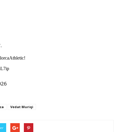
.
lorcaAthletic!
6L7ip
026
ca
Vedat Muriqi
ter