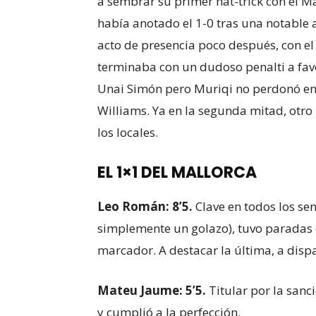
a sembrar su primer hat-trick con el Ma
había anotado el 1-0 tras una notable 
acto de presencia poco después, con e
terminaba con un dudoso penalti a favor
Unai Simón pero Muriqi no perdonó en 
Williams. Ya en la segunda mitad, otro
los locales.
EL 1×1 DEL MALLORCA
Leo Román: 8’5.
Clave en todos los sent
simplemente un golazo), tuvo paradas 
marcador. A destacar la última, a dispa
Mateu Jaume: 5’5.
Titular por la sanc
y cumplió a la perfección.