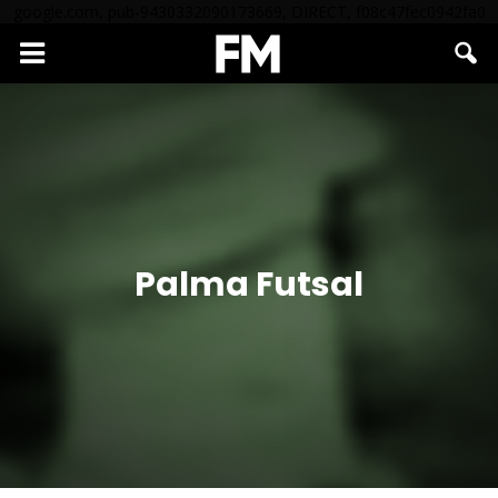
google.com, pub-9430332090173669, DIRECT, f08c47fec0942fa0
Palma Futsal