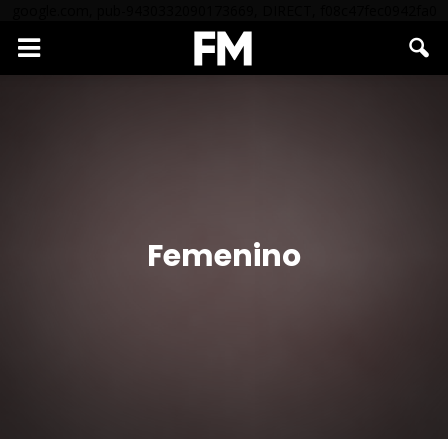
google.com, pub-9430332090173669, DIRECT, f08c47fec0942fa0
Femenino