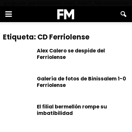
google.com, pub-9430332090173669, DIRECT, f08c47fec0942fa0
Etiqueta: CD Ferriolense
Alex Calero se despide del
Ferriolense
Galería de fotos de Binissalem 1-0
Ferriolense
El filial bermellón rompe su
imbatibilidad