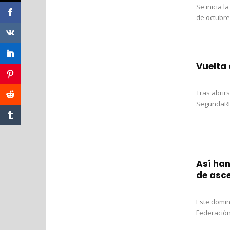
Se inicia l
de octubre.
Vuelta 
Tras abrir
SegundaRFE
Así han
de asc
Este domin
Federación,