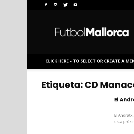
FutbolMallorca
CLICK HERE - TO SELECT OR CREATE A ME
Etiqueta: CD Manac
El Andr
El Andratx
esta próxi