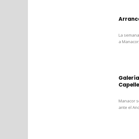
Arranc
La semana 
a Manacor,
Galería
Capell
Manacor se 
ante el And