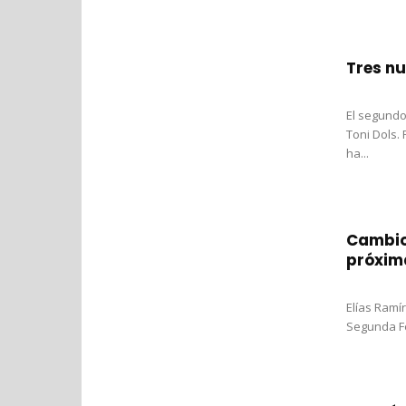
Tres nu
El segundo
Toni Dols. 
ha...
Cambios
próxim
Elías Ramí
Segunda Fe