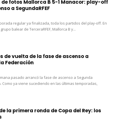
 de fotos Mallorca B 5-1 Manacor: play-off
enso a SegundaRFEF
orada regular ya finalizada, toda los partidos del play-off. En
 grupo balear de TerceraRFEF, Mallorca B y...
s de vuelta de la fase de ascenso a
a Federación
semana pasado arrancó la fase de ascenso a Segunda
. Como ya viene sucediendo en las últimas temporadas,
de la primera ronda de Copa del Rey: los
s