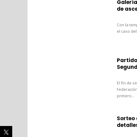
Galería
de asc
Con la temp
el caso del
Partido
Segund
El fin de 
Federación
primero...
Sorteo 
detalle