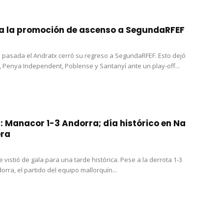
a la promoción de ascenso a SegundaRFEF
pasada el Andratx cerró su regreso a SegundaRFEF. Esto dejó
 Penya Independent, Poblense y Santanyí ante un play-off...
: Manacor 1-3 Andorra; día histórico en Na
era
vistió de gala para una tarde histórica. Pese a la derrota 1-3
orra, el partido del equipo mallorquín...