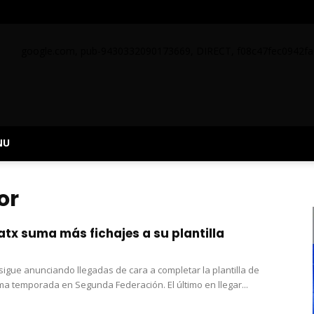
google.com, pub-9430332090173669, DIRECT, f08c47fec0942fa
NU
or
atx suma más fichajes a su plantilla
 sigue anunciando llegadas de cara a completar la plantilla de
ma temporada en Segunda Federación. El último en llegar...