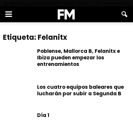
google.com, pub-9430332090173669, DIRECT, f08c47fec0942fa0
Etiqueta: Felanitx
Poblense, Mallorca B, Felanitx e
Ibiza pueden empezar los
entrenamientos
Los cuatro equipos baleares que
lucharán por subir a Segunda B
Día 1