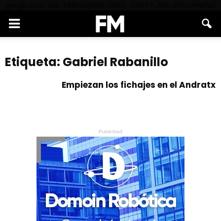
google.com, pub-9430332090173669, DIRECT, f08c47fec0942fa0
Etiqueta: Gabriel Rabanillo
Empiezan los fichajes en el Andratx
Publicidad