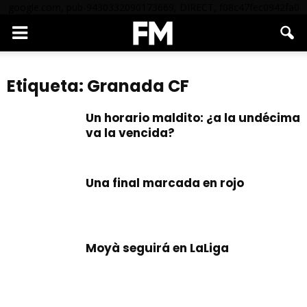
google.com, pub-9430332090173669, DIRECT, f08c47fec0942fa0
Etiqueta: Granada CF
Un horario maldito: ¿a la undécima
va la vencida?
Una final marcada en rojo
Moyà seguirá en LaLiga