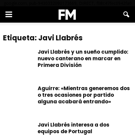
google.com, pub-9430332090173669, DIRECT, f08c47fec0942fa0
Etiqueta: Javi Llabrés
Javi Llabrés y un sueño cumplido:
nuevo canterano en marcar en
Primera División
Aguirre: «Mientras generemos dos
o tres ocasiones por partido
alguna acabará entrando»
Javi Llabrés interesa a dos
equipos de Portugal