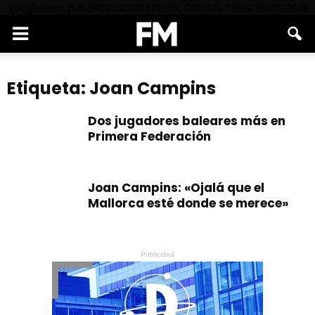
google.com, pub-9430332090173669, DIRECT, f08c47fec0942fa0
Etiqueta: Joan Campins
Dos jugadores baleares más en
Primera Federación
Joan Campins: «Ojalá que el
Mallorca esté donde se merece»
Publicidad