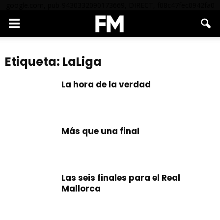
google.com, pub-9430332090173669, DIRECT, f08c47fec0942fa0
Etiqueta: LaLiga
La hora de la verdad
Más que una final
Las seis finales para el Real
Mallorca