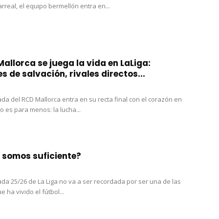
larreal, el equipo bermellón entra en...
Mallorca se juega la vida en LaLiga:
s de salvación, rivales directos...
da del RCD Mallorca entra en su recta final con el corazón en
o es para menos: la lucha...
o somos suficiente?
da 25/26 de La Liga no va a ser recordada por ser una de las
 ha vivido el fútbol...