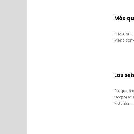
Más que
El Mallorc
Mendizorro
Las sei
El equipo 
temporada 
victorias....