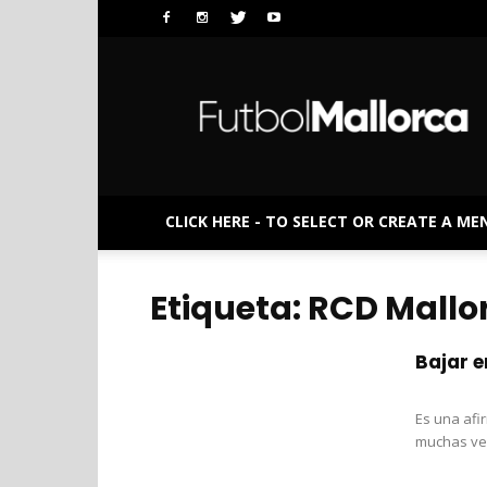
FutbolMallorca
CLICK HERE - TO SELECT OR CREATE A ME
Etiqueta: RCD Mallo
Bajar e
Es una afi
muchas vec