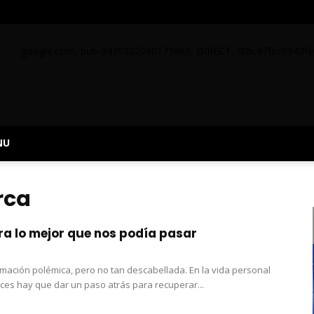
google.com, pub-9430332090173669, DIRECT, f08c47fec0942fa
NU
rca
ra lo mejor que nos podía pasar
rmación polémica, pero no tan descabellada. En la vida personal
es hay que dar un paso atrás para recuperar...