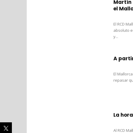
Martín 
el Mall
El RCD Mal
absoluto e
y...
A parti
El Mallorc
repasar qu
La hora
Al RCD Mal