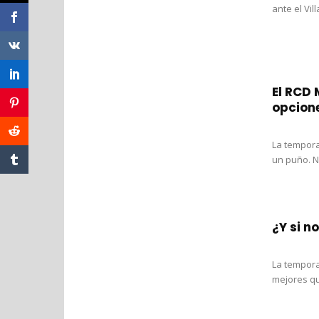
ante el Vil
El RCD 
opcione
La tempora
un puño. N
¿Y si n
La tempora
mejores que