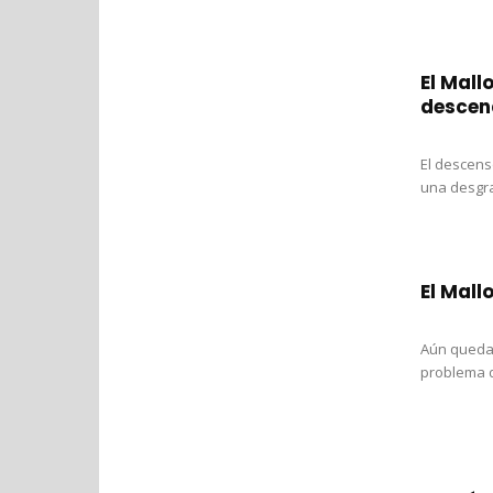
El Mall
descen
El descens
una desgra
El Mall
Aún queda 
problema d