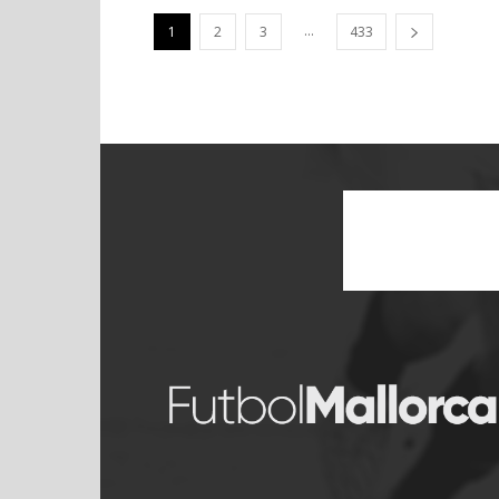
...
1
2
3
433