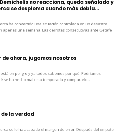
Demichelis no reacciona, queda señalado y
orca se desploma cuando más debía...
lorca ha convertido una situación controlada en un desastre
n apenas una semana. Las derrotas consecutivas ante Getafe
r de ahora, jugamos nosotros
a está en peligro y ya todos sabemos por qué. Podríamos
é se ha hecho mal esta temporada y compararlo...
 de la verdad
lorca se le ha acabado el margen de error. Después del empate