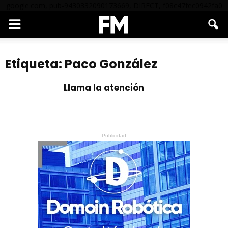
google.com, pub-9430332090173669, DIRECT, f08c47fec0942fa0
Etiqueta: Paco González
Llama la atención
Publicidad