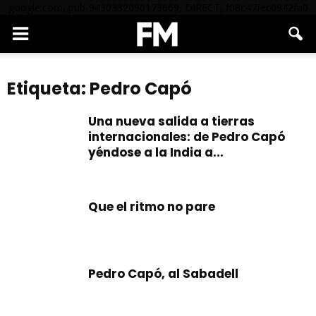
google.com, pub-9430332090173669, DIRECT, f08c47fec0942fa0
Etiqueta: Pedro Capó
Una nueva salida a tierras
internacionales: de Pedro Capó
yéndose a la India a...
Que el ritmo no pare
Pedro Capó, al Sabadell