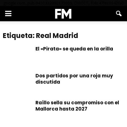
google.com, pub-9430332090173669, DIRECT, f08c47fec0942fa0
Etiqueta: Real Madrid
El «Pirata» se queda en la orilla
Dos partidos por una roja muy
discutida
Raíllo sella su compromiso con el
Mallorca hasta 2027