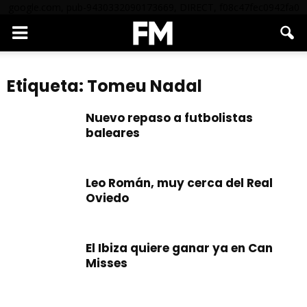
google.com, pub-9430332090173669, DIRECT, f08c47fec0942fa0
Etiqueta: Tomeu Nadal
Nuevo repaso a futbolistas
baleares
Leo Román, muy cerca del Real
Oviedo
El Ibiza quiere ganar ya en Can
Misses