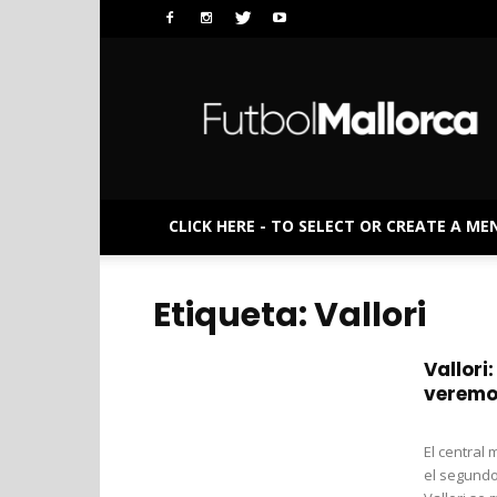
FutbolMallorca
CLICK HERE - TO SELECT OR CREATE A ME
Etiqueta: Vallori
Vallori
veremo
El central
el segundo