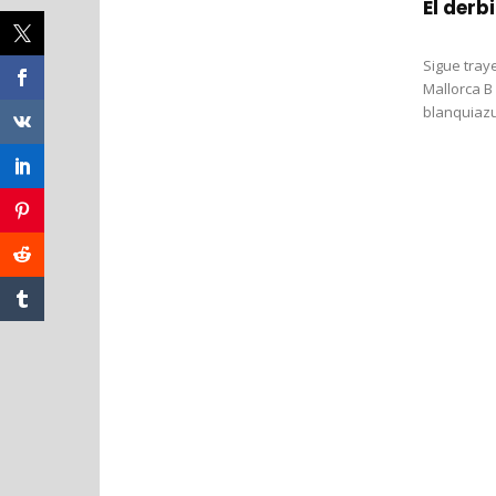
El derb
Sigue traye
Mallorca B
blanquiazul