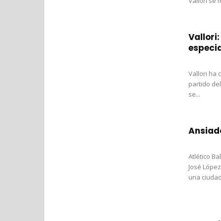
Vallori se 
Vallori
especia
Vallori ha
partido de
se...
Ansiad
Atlético Ba
José López
una ciudad,