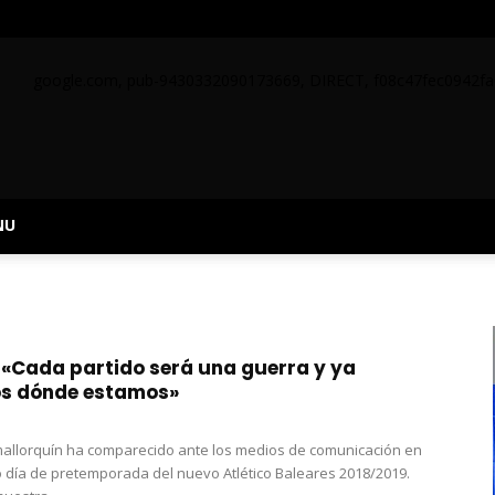
google.com, pub-9430332090173669, DIRECT, f08c47fec0942fa
NU
: «Cada partido será una guerra y ya
s dónde estamos»
 mallorquín ha comparecido ante los medios de comunicación en
 día de pretemporada del nuevo Atlético Baleares 2018/2019.