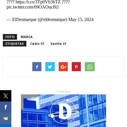
????
https://t.co/3Tp0Vb3bTZ
????
pic.twitter.com/09OAOucl92
— ElDesmarque (@eldesmarque)
May 15, 2024
FOTO
MARCA
ETIQUETAS
Cádiz CF
Sevilla CF
Publicidad