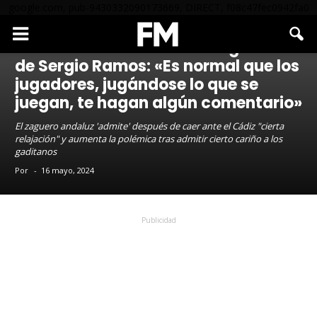
google.com, pub-9430332090173669, DIRECT, f08c47fec0942fa0
MALLORCA
Las declaraciones de la vergüenza
de Sergio Ramos: «Es normal que los
jugadores, jugándose lo que se
juegan, te hagan algún comentario»
El zaguero andaluz 'admite' después de caer ante el Cádiz "cierta
relajación" y aumenta la polémica tras admitir cierto cariño a los
gaditanos
Por
-
16 mayo, 2024
Publicidad