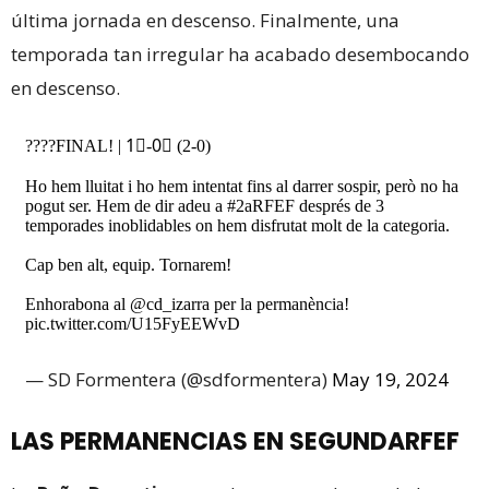
última jornada en descenso. Finalmente, una
temporada tan irregular ha acabado desembocando
en descenso.
????FINAL! | 1⃣-0⃣ (2-0)
Ho hem lluitat i ho hem intentat fins al darrer sospir, però no ha
pogut ser. Hem de dir adeu a
#2aRFEF
després de 3
temporades inoblidables on hem disfrutat molt de la categoria.
Cap ben alt, equip. Tornarem!
Enhorabona al
@cd_izarra
per la permanència!
pic.twitter.com/U15FyEEWvD
— SD Formentera (@sdformentera)
May 19, 2024
LAS PERMANENCIAS EN SEGUNDARFEF