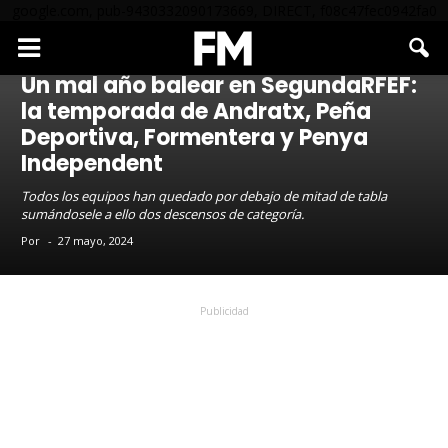
google.com, pub-9430332090173669, DIRECT, f08c47fec0942fa0
SEGUNDA RFEF
CE ANDRATX
PEÑA DEPORTIVA
SD FORMENTERA
SE PENYA INDEPENDENT
Un mal año balear en SegundaRFEF:
la temporada de Andratx, Peña
Deportiva, Formentera y Penya
Independent
Todos los equipos han quedado por debajo de mitad de tabla
sumándosele a ello dos descensos de categoría.
Por
-
27 mayo, 2024
Publicidad