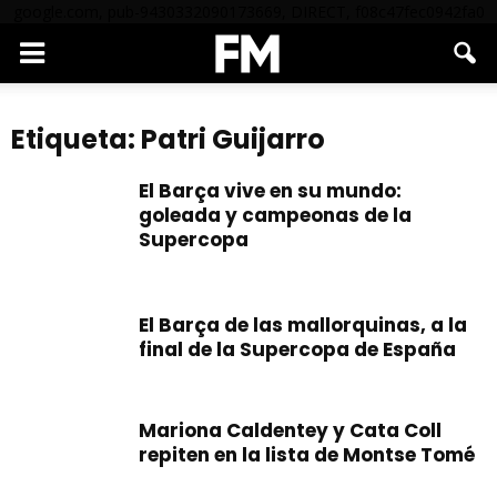
google.com, pub-9430332090173669, DIRECT, f08c47fec0942fa0
Etiqueta: Patri Guijarro
El Barça vive en su mundo:
goleada y campeonas de la
Supercopa
El Barça de las mallorquinas, a la
final de la Supercopa de España
Mariona Caldentey y Cata Coll
repiten en la lista de Montse Tomé