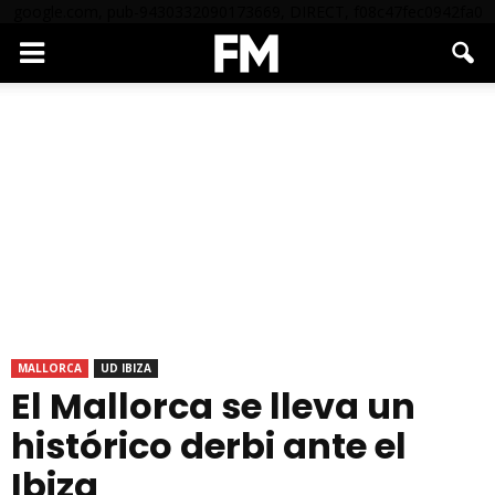
google.com, pub-9430332090173669, DIRECT, f08c47fec0942fa0
MALLORCA
UD IBIZA
El Mallorca se lleva un
histórico derbi ante el
Ibiza