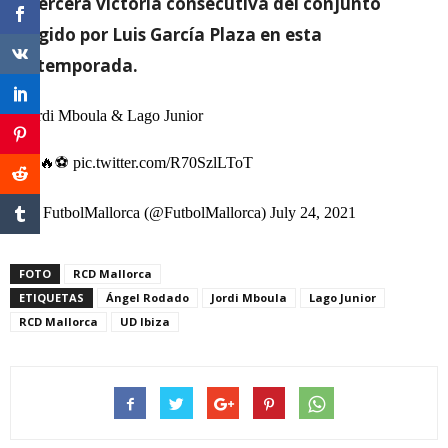
la tercera victoria consecutiva del conjunto
dirigido por Luis García Plaza en esta
pretemporada.
Jordi Mboula & Lago Junior
👺🔥⚽️
pic.twitter.com/R70SzlLToT
— FutbolMallorca (@FutbolMallorca)
July 24, 2021
FOTO
RCD Mallorca
ETIQUETAS
Ángel Rodado
Jordi Mboula
Lago Junior
RCD Mallorca
UD Ibiza