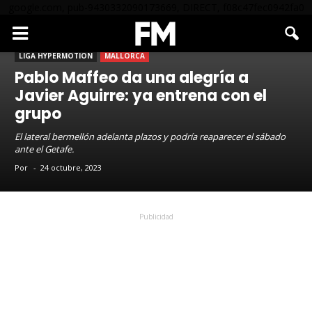
google.com, pub-9430332090173669, DIRECT, f08c47fec0942fa0
LIGA HYPERMOTION
MALLORCA
Pablo Maffeo da una alegría a
Javier Aguirre: ya entrena con el
grupo
El lateral bermellón adelanta plazos y podría reaparecer el sábado
ante el Getafe.
Por
-
24 octubre, 2023
Publicidad