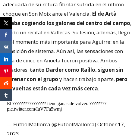
adecuada de su rotura fibrilar sufrida en el último
choque en Son Moix ante el Valencia.
El de Artà
estaba cogiendo los galones del centro del campo
,
dando un recital en Vallecas. Su lesión, además, llegó
en el momento más importante para Aguirre: en la
transición de sistema. Aún así, las sensaciones con
línea de cinco en Anoeta fueron positiva. Ambos
jugadores,
tanto Darder como Raíllo, siguen sin
entrenar con el grupo
y hacen trabajo aparte,
pero
sus vueltas están cada vez más cerca
.
El ???????????????? tiene ganas de volver. ????????
pic.twitter.com/IuV7Fa5wmj
— FutbolMallorca (@FutbolMallorca)
October 17,
2023